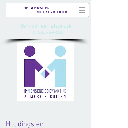
Bel voor een afspraak
+31634249368
Houdings en